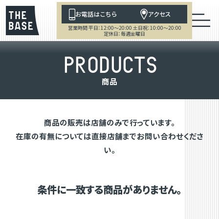
お電話はこちら
アクセス
営業時間 平日：12:00～20:00 土日祝：10:00～20:00
定休日：毎週金曜日
P
R
O
D
U
C
T
S
商
品
商品の販売は店舗のみで行っています。
在庫の有無については直接店舗までお問い合わせくださ
い。
条件に一致する商品がありません。