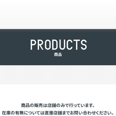
P
R
O
D
U
C
T
S
商
品
商品の販売は店舗のみで行っています。
在庫の有無については直接店舗までお問い合わせください。