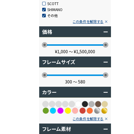
SCOTT
SHIMANO
その他
この条件を解除する
価格
ー
¥1,000
〜
¥1,500,000
フレームサイズ
ー
300
〜
580
カラー
ー
この条件を解除する
フレーム素材
ー