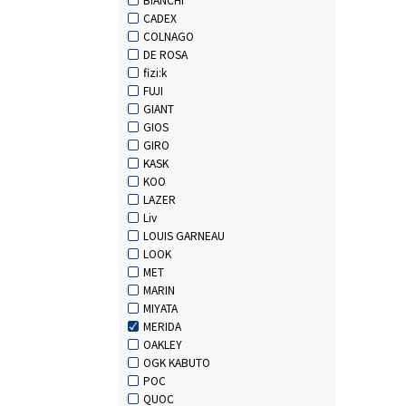
CADEX
COLNAGO
DE ROSA
fizi:k
FUJI
GIANT
GIOS
GIRO
KASK
KOO
LAZER
Liv
LOUIS GARNEAU
LOOK
MET
MARIN
MIYATA
MERIDA
OAKLEY
OGK KABUTO
POC
QUOC