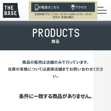
お電話はこちら
アクセス
営業時間 平日：12:00～20:00 土日祝：10:00～20:00
定休日：毎週金曜日
P
R
O
D
U
C
T
S
商
品
商品の販売は店舗のみで行っています。
在庫の有無については直接店舗までお問い合わせくださ
い。
条件に一致する商品がありません。