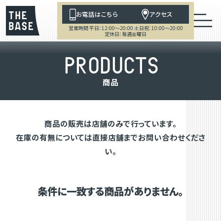
お電話はこちら
アクセス
営業時間 平日：12:00～20:00 土日祝：10:00～20:00
定休日：毎週金曜日
P
R
O
D
U
C
T
S
商
品
商品の販売は店舗のみで行っています。
在庫の有無については直接店舗までお問い合わせくださ
い。
条件に一致する商品がありません。