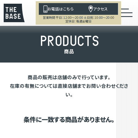
お電話はこちら
アクセス
営業時間 平日：12:00～20:00 土日祝：10:00～20:00
定休日：毎週金曜日
P
R
O
D
U
C
T
S
商
品
商品の販売は店舗のみで行っています。
在庫の有無については直接店舗までお問い合わせくださ
い。
条件に一致する商品がありません。