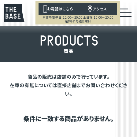
お電話はこちら
アクセス
営業時間 平日：12:00～20:00 土日祝：10:00～20:00
定休日：毎週金曜日
P
R
O
D
U
C
T
S
商
品
商品の販売は店舗のみで行っています。
在庫の有無については直接店舗までお問い合わせくださ
い。
条件に一致する商品がありません。