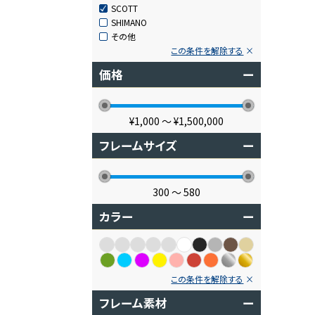
SCOTT
SHIMANO
その他
この条件を解除する
価格
ー
¥1,000
〜
¥1,500,000
フレームサイズ
ー
300
〜
580
カラー
ー
この条件を解除する
フレーム素材
ー