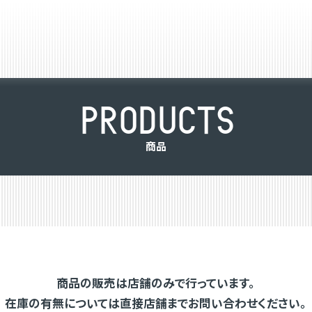
P
R
O
D
U
C
T
S
商
品
商品の販売は店舗のみで行っています。
在庫の有無については直接店舗までお問い合わせください。