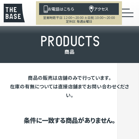
お電話はこちら
アクセス
営業時間 平日：12:00～20:00 土日祝：10:00～20:00
定休日：毎週金曜日
P
R
O
D
U
C
T
S
商
品
商品の販売は店舗のみで行っています。
在庫の有無については直接店舗までお問い合わせくださ
い。
条件に一致する商品がありません。