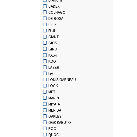
CADEX
COLNAGO
DE ROSA
fizi:k
FUJI
GIANT
GIOS
GIRO
KASK
KOO
LAZER
Liv
LOUIS GARNEAU
LOOK
MET
MARIN
MIYATA
MERIDA
OAKLEY
OGK KABUTO
POC
QUOC