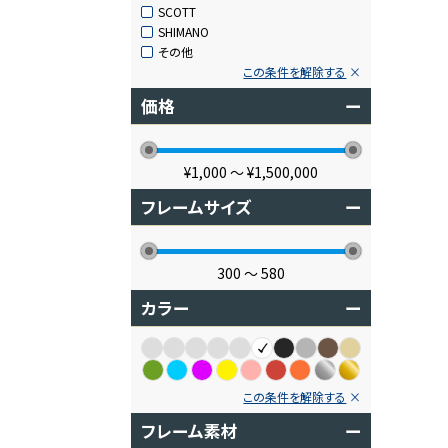
SCOTT
SHIMANO
その他
この条件を解除する
価格
ー
¥1,000
〜
¥1,500,000
フレームサイズ
ー
300
〜
580
カラー
ー
この条件を解除する
フレーム素材
ー