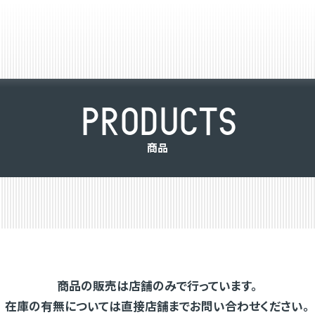
P
R
O
D
U
C
T
S
商
品
商品の販売は店舗のみで行っています。
在庫の有無については直接店舗までお問い合わせください。