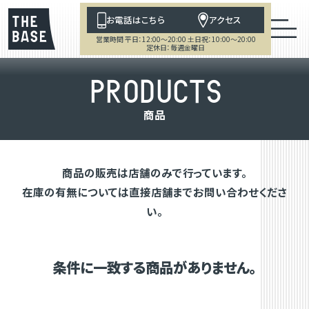
お電話はこちら
アクセス
営業時間 平日：12:00～20:00 土日祝：10:00～20:00
定休日：毎週金曜日
P
R
O
D
U
C
T
S
商
品
商品の販売は店舗のみで行っています。
在庫の有無については直接店舗までお問い合わせくださ
い。
条件に一致する商品がありません。