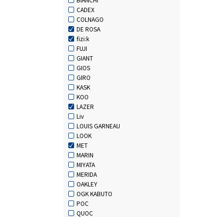
CADEX
COLNAGO
DE ROSA
fizi:k
FUJI
GIANT
GIOS
GIRO
KASK
KOO
LAZER
Liv
LOUIS GARNEAU
LOOK
MET
MARIN
MIYATA
MERIDA
OAKLEY
OGK KABUTO
POC
QUOC