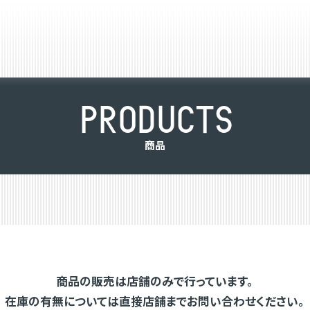
P
R
O
D
U
C
T
S
商
品
商品の販売は店舗のみで行っています。
在庫の有無については直接店舗までお問い合わせください。