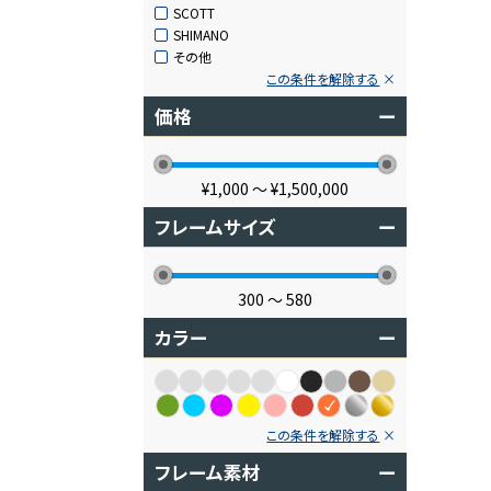
SCOTT
SHIMANO
その他
この条件を解除する
価格
ー
¥1,000
〜
¥1,500,000
フレームサイズ
ー
300
〜
580
カラー
ー
この条件を解除する
フレーム素材
ー