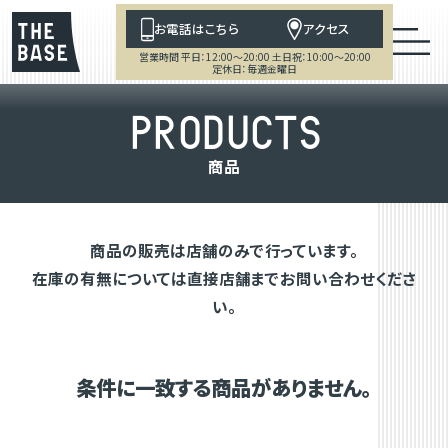
お電話はこちら
アクセス
営業時間 平日：12:00～20:00 土日祝：10:00～20:00
定休日：毎週金曜日
P
R
O
D
U
C
T
S
商
品
商品の販売は店舗のみで行っています。
在庫の有無については直接店舗までお問い合わせくださ
い。
条件に一致する商品がありません。