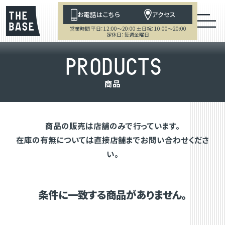
お電話はこちら
アクセス
営業時間 平日：12:00～20:00 土日祝：10:00～20:00
定休日：毎週金曜日
P
R
O
D
U
C
T
S
商
品
商品の販売は店舗のみで行っています。
在庫の有無については直接店舗までお問い合わせくださ
い。
条件に一致する商品がありません。