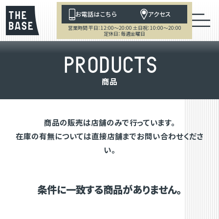
お電話はこちら
アクセス
営業時間 平日：12:00～20:00 土日祝：10:00～20:00
定休日：毎週金曜日
P
R
O
D
U
C
T
S
商
品
商品の販売は店舗のみで行っています。
在庫の有無については直接店舗までお問い合わせくださ
い。
条件に一致する商品がありません。