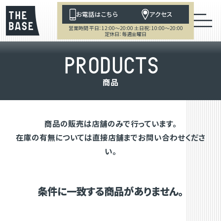
お電話はこちら
アクセス
営業時間 平日：12:00～20:00 土日祝：10:00～20:00
定休日：毎週金曜日
P
R
O
D
U
C
T
S
商
品
商品の販売は店舗のみで行っています。
在庫の有無については直接店舗までお問い合わせくださ
い。
条件に一致する商品がありません。