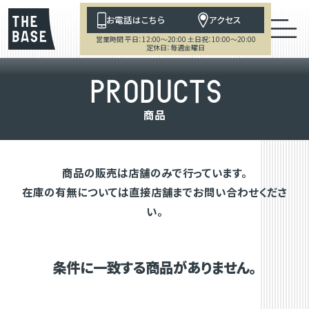
お電話はこちら
アクセス
営業時間 平日：12:00～20:00 土日祝：10:00～20:00
定休日：毎週金曜日
P
R
O
D
U
C
T
S
商
品
商品の販売は店舗のみで行っています。
在庫の有無については直接店舗までお問い合わせくださ
い。
条件に一致する商品がありません。