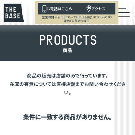
お電話はこちら
アクセス
営業時間 平日：12:00～20:00 土日祝：10:00～20:00
定休日：毎週金曜日
P
R
O
D
U
C
T
S
商
品
商品の販売は店舗のみで行っています。
在庫の有無については直接店舗までお問い合わせくださ
い。
条件に一致する商品がありません。