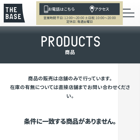
お電話はこちら
アクセス
営業時間 平日：12:00～20:00 土日祝：10:00～20:00
定休日：毎週金曜日
P
R
O
D
U
C
T
S
商
品
商品の販売は店舗のみで行っています。
在庫の有無については直接店舗までお問い合わせくださ
い。
条件に一致する商品がありません。