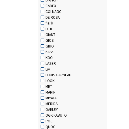
CADEX
COLNAGO
DE ROSA
fizi:k
FUJI
GIANT
GIOS
GIRO
KASK
KOO
LAZER
Liv
LOUIS GARNEAU
LOOK
MET
MARIN
MIYATA
MERIDA
OAKLEY
OGK KABUTO
POC
QUOC