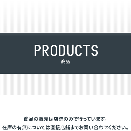
P
R
O
D
U
C
T
S
商
品
商品の販売は店舗のみで行っています。
在庫の有無については直接店舗までお問い合わせください。