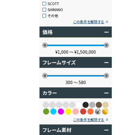
SCOTT
SHIMANO
その他
この条件を解除する
価格
ー
¥1,000
〜
¥1,500,000
フレームサイズ
ー
300
〜
580
カラー
ー
この条件を解除する
フレーム素材
ー