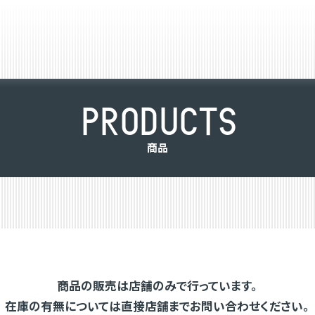
P
R
O
D
U
C
T
S
商
品
商品の販売は店舗のみで行っています。
在庫の有無については直接店舗までお問い合わせください。