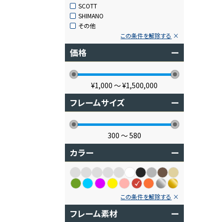
SCOTT
SHIMANO
その他
この条件を解除する
価格
ー
¥1,000
〜
¥1,500,000
フレームサイズ
ー
300
〜
580
カラー
ー
この条件を解除する
フレーム素材
ー