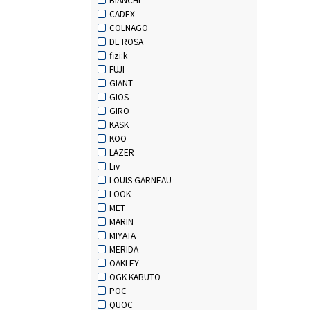
CADEX
COLNAGO
DE ROSA
fizi:k
FUJI
GIANT
GIOS
GIRO
KASK
KOO
LAZER
Liv
LOUIS GARNEAU
LOOK
MET
MARIN
MIYATA
MERIDA
OAKLEY
OGK KABUTO
POC
QUOC