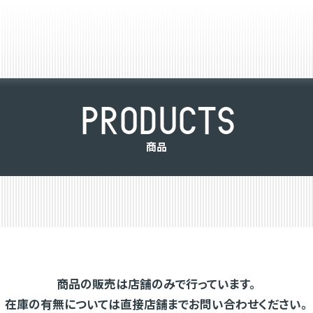
P
R
O
D
U
C
T
S
商
品
商品の販売は店舗のみで行っています。
在庫の有無については直接店舗までお問い合わせください。