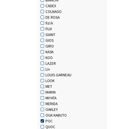
CADEX
COLNAGO
DE ROSA
fizi:k
FUJI
GIANT
GIOS
GIRO
KASK
KOO
LAZER
Liv
LOUIS GARNEAU
LOOK
MET
MARIN
MIYATA
MERIDA
OAKLEY
OGK KABUTO
POC
QUOC