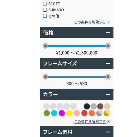
SCOTT
SHIMANO
その他
この条件を解除する
価格
ー
¥1,000
〜
¥1,500,000
フレームサイズ
ー
300
〜
580
カラー
ー
この条件を解除する
フレーム素材
ー