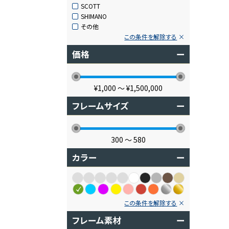
SCOTT
SHIMANO
その他
この条件を解除する
価格
ー
¥1,000
〜
¥1,500,000
フレームサイズ
ー
300
〜
580
カラー
ー
この条件を解除する
フレーム素材
ー