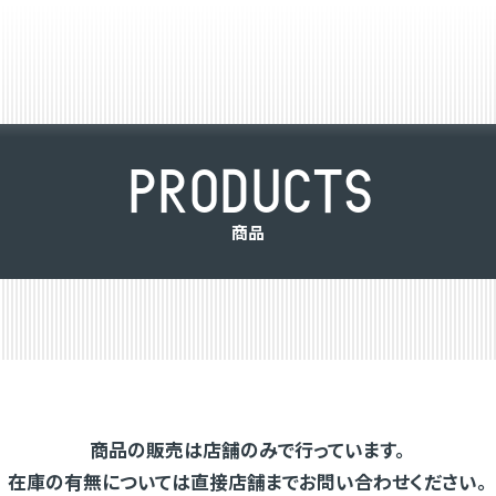
P
R
O
D
U
C
T
S
商
品
商品の販売は店舗のみで行っています。
在庫の有無については直接店舗までお問い合わせください。