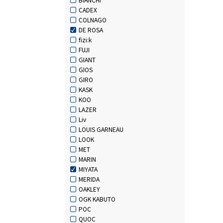
CADEX
COLNAGO
DE ROSA
fizi:k
FUJI
GIANT
GIOS
GIRO
KASK
KOO
LAZER
Liv
LOUIS GARNEAU
LOOK
MET
MARIN
MIYATA
MERIDA
OAKLEY
OGK KABUTO
POC
QUOC