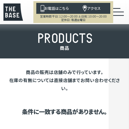
お電話はこちら
アクセス
営業時間 平日：12:00～20:00 土日祝：10:00～20:00
定休日：毎週金曜日
P
R
O
D
U
C
T
S
商
品
商品の販売は店舗のみで行っています。
在庫の有無については直接店舗までお問い合わせくださ
い。
条件に一致する商品がありません。