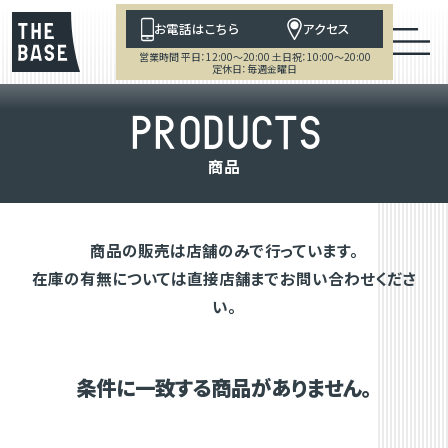
お電話はこちら
アクセス
営業時間 平日：12:00～20:00 土日祝：10:00～20:00
定休日：毎週金曜日
P
R
O
D
U
C
T
S
商
品
商品の販売は店舗のみで行っています。
在庫の有無については直接店舗までお問い合わせくださ
い。
条件に一致する商品がありません。