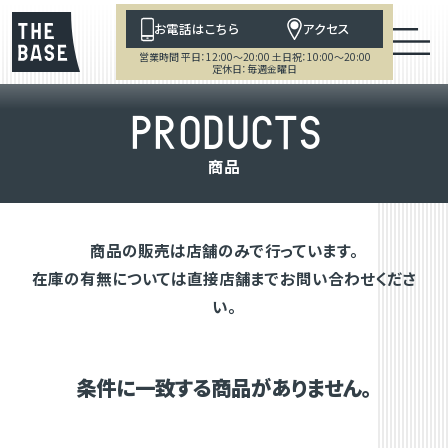
お電話はこちら
アクセス
営業時間 平日：12:00～20:00 土日祝：10:00～20:00
定休日：毎週金曜日
P
R
O
D
U
C
T
S
商
品
商品の販売は店舗のみで行っています。
在庫の有無については直接店舗までお問い合わせくださ
い。
条件に一致する商品がありません。