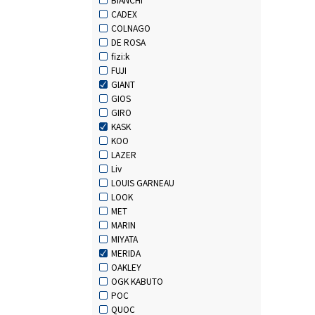
CADEX
COLNAGO
DE ROSA
fizi:k
FUJI
GIANT
GIOS
GIRO
KASK
KOO
LAZER
Liv
LOUIS GARNEAU
LOOK
MET
MARIN
MIYATA
MERIDA
OAKLEY
OGK KABUTO
POC
QUOC