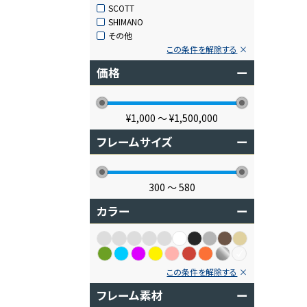
SCOTT
SHIMANO
その他
この条件を解除する
価格
ー
¥1,000
〜
¥1,500,000
フレームサイズ
ー
300
〜
580
カラー
ー
この条件を解除する
フレーム素材
ー