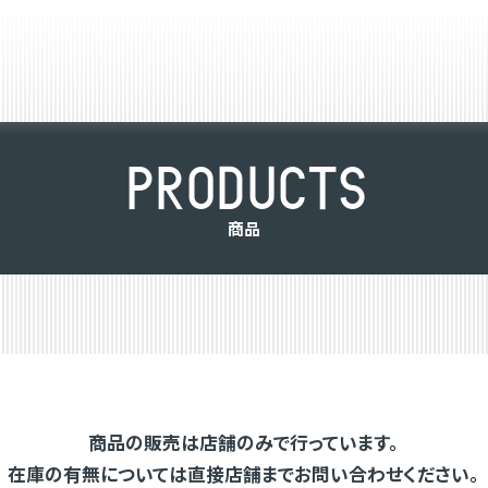
P
R
O
D
U
C
T
S
商
品
商品の販売は店舗のみで行っています。
在庫の有無については直接店舗までお問い合わせください。