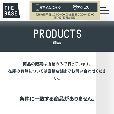
お電話はこちら
アクセス
営業時間 平日：12:00～20:00 土日祝：10:00～20:00
定休日：毎週金曜日
P
R
O
D
U
C
T
S
商
品
商品の販売は店舗のみで行っています。
在庫の有無については直接店舗までお問い合わせくださ
い。
条件に一致する商品がありません。