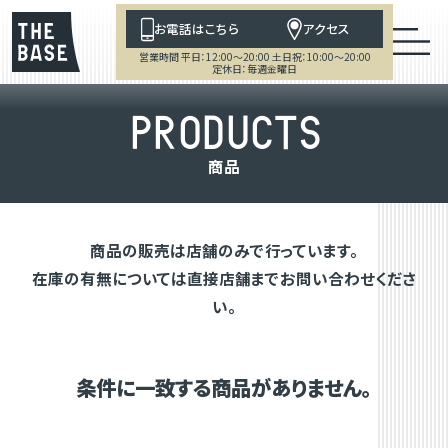
お電話はこちら
アクセス
営業時間 平日：12:00～20:00 土日祝：10:00～20:00
定休日：毎週金曜日
P
R
O
D
U
C
T
S
商
品
商品の販売は店舗のみで行っています。
在庫の有無については直接店舗までお問い合わせくださ
い。
条件に一致する商品がありません。