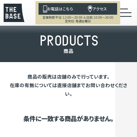
お電話はこちら
アクセス
営業時間 平日：12:00～20:00 土日祝：10:00～20:00
定休日：毎週金曜日
P
R
O
D
U
C
T
S
商
品
商品の販売は店舗のみで行っています。
在庫の有無については直接店舗までお問い合わせくださ
い。
条件に一致する商品がありません。