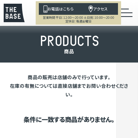
お電話はこちら
アクセス
営業時間 平日：12:00～20:00 土日祝：10:00～20:00
定休日：毎週金曜日
P
R
O
D
U
C
T
S
商
品
商品の販売は店舗のみで行っています。
在庫の有無については直接店舗までお問い合わせくださ
い。
条件に一致する商品がありません。