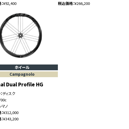
格
¥92,400
税込価格
¥266,200
ホイール
Campagnolo
l Dual Profile HG
キ
ディスク
700c
シマノ
格
¥312,000
格
¥343,200