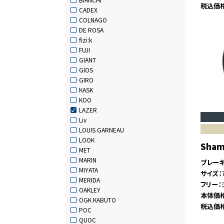
税込価
CADEX
COLNAGO
DE ROSA
fizi:k
FUJI
GIANT
GIOS
GIRO
KASK
KOO
LAZER
Liv
LOUIS GARNEAU
LOOK
Shama
MET
MARIN
ブレー
MIYATA
サイズ
MERIDA
フリー
OAKLEY
本体価
OGK KABUTO
税込価
POC
QUOC