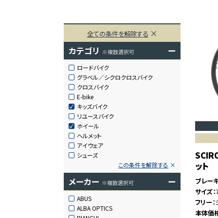
全ての条件を解除する
カテゴリ
ー
※複数選択可
ロードバイク
グラベル／シクロクロスバイク
クロスバイク
E-bike
キッズバイク
リユースバイク
ホイール
ヘルメット
アイウェア
SCI
シューズ
ット
この条件を解除する
メーカー
ー
ブレー
※複数選択可
サイズ
ABUS
フリー
ALBA OPTICS
本体価
BIANCHI