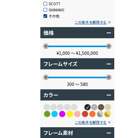
SCOTT
SHIMANO
その他
この条件を解除する
価格
ー
¥1,000
〜
¥1,500,000
フレームサイズ
ー
300
〜
580
カラー
ー
この条件を解除する
フレーム素材
ー