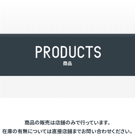
P
R
O
D
U
C
T
S
商
品
商品の販売は店舗のみで行っています。
在庫の有無については直接店舗までお問い合わせください。