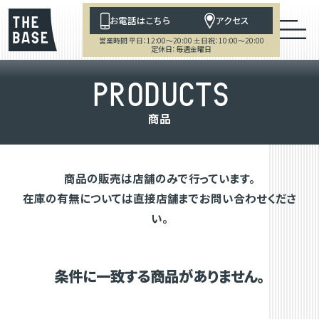
お電話はこちら
アクセス
営業時間 平日：12:00～20:00 土日祝：10:00～20:00
定休日：毎週金曜日
P
R
O
D
U
C
T
S
商
品
商品の販売は店舗のみで行っています。
在庫の有無については直接店舗までお問い合わせくださ
い。
条件に一致する商品がありません。