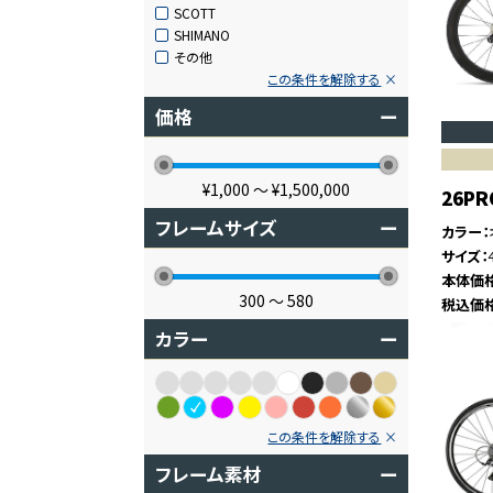
SCOTT
SHIMANO
その他
この条件を解除する
価格
ー
¥1,000
〜
¥1,500,000
26PR
フレームサイズ
ー
カラー
サイズ
本体価
300
〜
580
税込価
カラー
ー
この条件を解除する
フレーム素材
ー