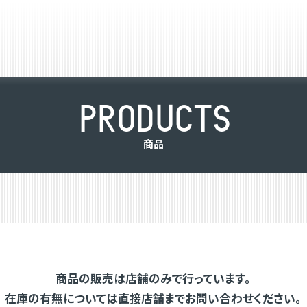
P
R
O
D
U
C
T
S
商
品
商品の販売は店舗のみで行っています。
在庫の有無については直接店舗までお問い合わせください。