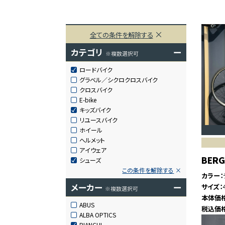
全ての条件を解除する
カテゴリ
ー
※複数選択可
ロードバイク
グラベル／シクロクロスバイク
クロスバイク
E-bike
キッズバイク
リユースバイク
ホイール
ヘルメット
アイウェア
BER
シューズ
この条件を解除する
カラー
メーカー
ー
サイズ
※複数選択可
本体価
ABUS
税込価
ALBA OPTICS
BIANCHI