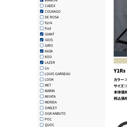
CADEX
COLNAGO
DE ROSA
fizi:k
FUJI
GIANT
GIOS
GIRO
KASK
KOO
LAZER
Liv
Y1Rs
LOUIS GARNEAU
カラー
LOOK
MET
サイズ
MARIN
本体価
MIYATA
税込価
MERIDA
OAKLEY
OGK KABUTO
POC
QUOC