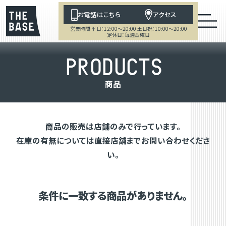
お電話はこちら
アクセス
営業時間 平日：12:00～20:00 土日祝：10:00～20:00
定休日：毎週金曜日
P
R
O
D
U
C
T
S
商
品
商品の販売は店舗のみで行っています。
在庫の有無については直接店舗までお問い合わせくださ
い。
条件に一致する商品がありません。