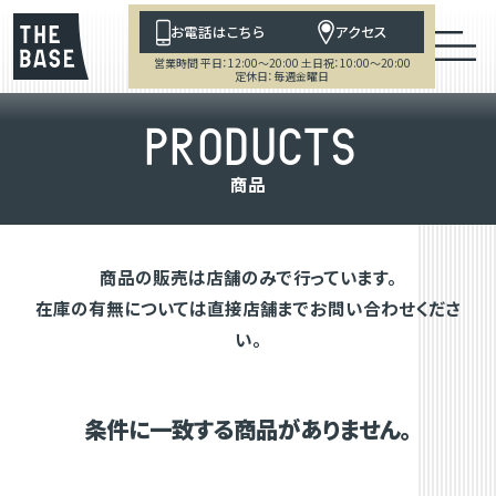
お電話はこちら
アクセス
営業時間 平日：12:00～20:00 土日祝：10:00～20:00
定休日：毎週金曜日
P
R
O
D
U
C
T
S
商
品
商品の販売は店舗のみで行っています。
在庫の有無については直接店舗までお問い合わせくださ
い。
条件に一致する商品がありません。