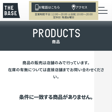
お電話はこちら
アクセス
営業時間 平日：12:00～20:00 土日祝：10:00～20:00
定休日：毎週金曜日
P
R
O
D
U
C
T
S
商
品
商品の販売は店舗のみで行っています。
在庫の有無については直接店舗までお問い合わせくださ
い。
条件に一致する商品がありません。