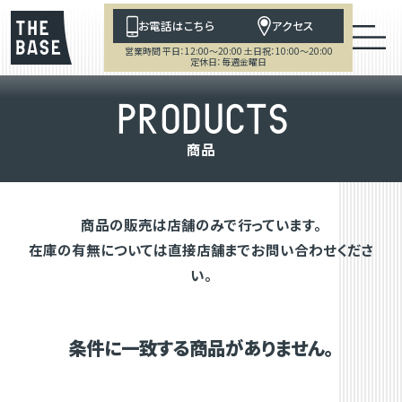
お電話はこちら
アクセス
営業時間 平日：12:00～20:00 土日祝：10:00～20:00
定休日：毎週金曜日
P
R
O
D
U
C
T
S
商
品
商品の販売は店舗のみで行っています。
在庫の有無については直接店舗までお問い合わせくださ
い。
条件に一致する商品がありません。