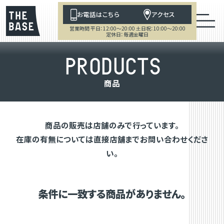
お電話はこちら
アクセス
営業時間 平日：12:00～20:00 土日祝：10:00～20:00
定休日：毎週金曜日
P
R
O
D
U
C
T
S
商
品
商品の販売は店舗のみで行っています。
在庫の有無については直接店舗までお問い合わせくださ
い。
条件に一致する商品がありません。