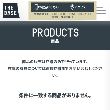
お電話はこちら
アクセス
営業時間 平日：12:00～20:00 土日祝：10:00～20:00
定休日：毎週金曜日
P
R
O
D
U
C
T
S
商
品
商品の販売は店舗のみで行っています。
在庫の有無については直接店舗までお問い合わせくださ
い。
条件に一致する商品がありません。