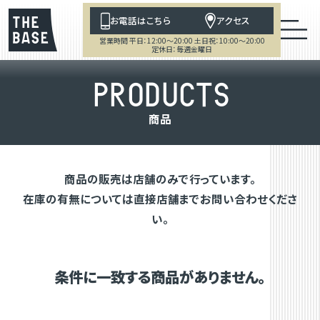
お電話はこちら
アクセス
営業時間 平日：12:00～20:00 土日祝：10:00～20:00
定休日：毎週金曜日
P
R
O
D
U
C
T
S
商
品
商品の販売は店舗のみで行っています。
在庫の有無については直接店舗までお問い合わせくださ
い。
条件に一致する商品がありません。