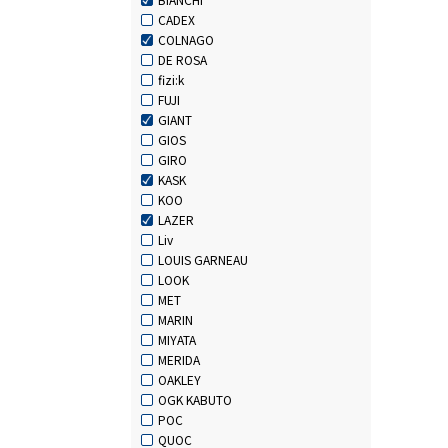
CADEX
COLNAGO
DE ROSA
fizi:k
FUJI
GIANT
GIOS
GIRO
KASK
KOO
LAZER
Liv
LOUIS GARNEAU
LOOK
MET
MARIN
MIYATA
MERIDA
OAKLEY
OGK KABUTO
POC
QUOC