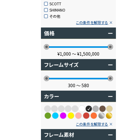
SCOTT
SHIMANO
その他
この条件を解除する
価格
ー
¥1,000
〜
¥1,500,000
フレームサイズ
ー
300
〜
580
カラー
ー
この条件を解除する
フレーム素材
ー