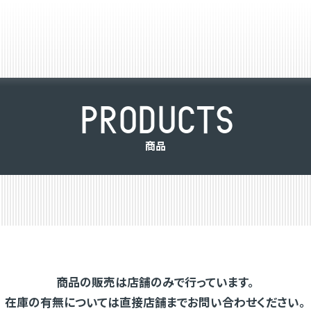
P
R
O
D
U
C
T
S
商
品
商品の販売は店舗のみで行っています。
在庫の有無については直接店舗までお問い合わせください。