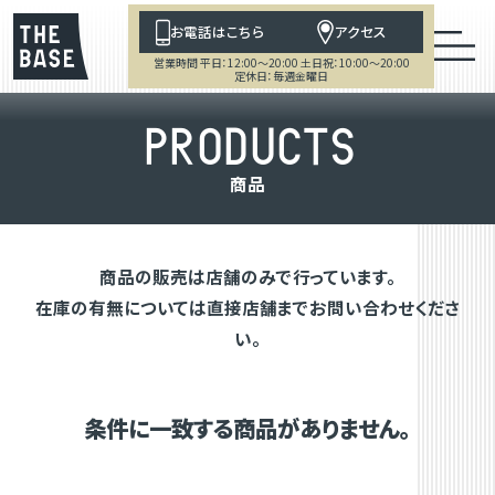
お電話はこちら
アクセス
営業時間 平日：12:00～20:00 土日祝：10:00～20:00
定休日：毎週金曜日
P
R
O
D
U
C
T
S
商
品
商品の販売は店舗のみで行っています。
在庫の有無については直接店舗までお問い合わせくださ
い。
条件に一致する商品がありません。