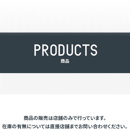
P
R
O
D
U
C
T
S
商
品
商品の販売は店舗のみで行っています。
在庫の有無については直接店舗までお問い合わせください。