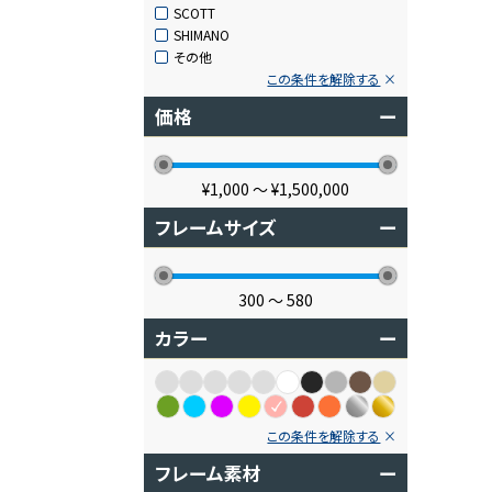
SCOTT
SHIMANO
その他
この条件を解除する
価格
ー
¥1,000
〜
¥1,500,000
フレームサイズ
ー
300
〜
580
カラー
ー
この条件を解除する
フレーム素材
ー