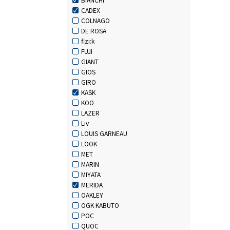
CADEX
COLNAGO
DE ROSA
fizi:k
FUJI
GIANT
GIOS
GIRO
KASK
KOO
LAZER
Liv
LOUIS GARNEAU
LOOK
MET
MARIN
MIYATA
MERIDA
OAKLEY
OGK KABUTO
POC
QUOC