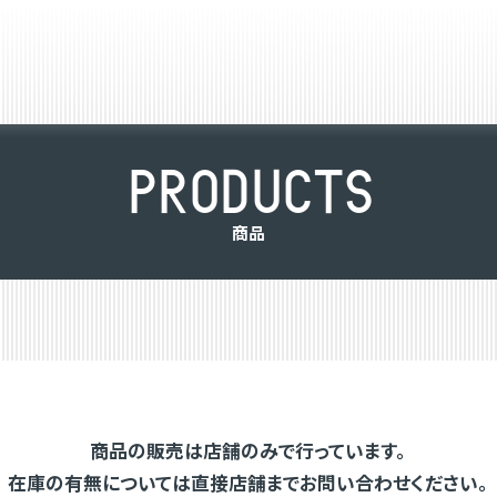
P
R
O
D
U
C
T
S
商
品
商品の販売は店舗のみで行っています。
在庫の有無については直接店舗までお問い合わせください。