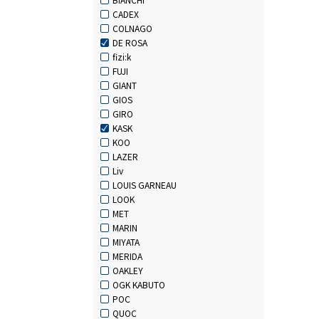
CADEX
COLNAGO
DE ROSA
fizi:k
FUJI
GIANT
GIOS
GIRO
KASK
KOO
LAZER
Liv
LOUIS GARNEAU
LOOK
MET
MARIN
MIYATA
MERIDA
OAKLEY
OGK KABUTO
POC
QUOC