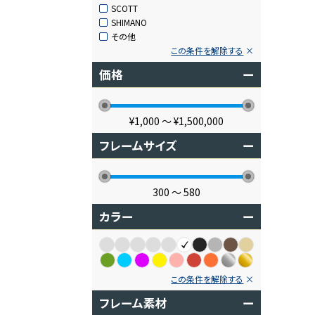
SCOTT
SHIMANO
その他
この条件を解除する
価格
ー
¥1,000
〜
¥1,500,000
フレームサイズ
ー
300
〜
580
カラー
ー
この条件を解除する
フレーム素材
ー