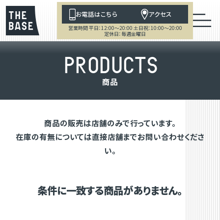
お電話はこちら
アクセス
営業時間 平日：12:00～20:00 土日祝：10:00～20:00
定休日：毎週金曜日
P
R
O
D
U
C
T
S
商
品
商品の販売は店舗のみで行っています。
在庫の有無については直接店舗までお問い合わせくださ
い。
条件に一致する商品がありません。