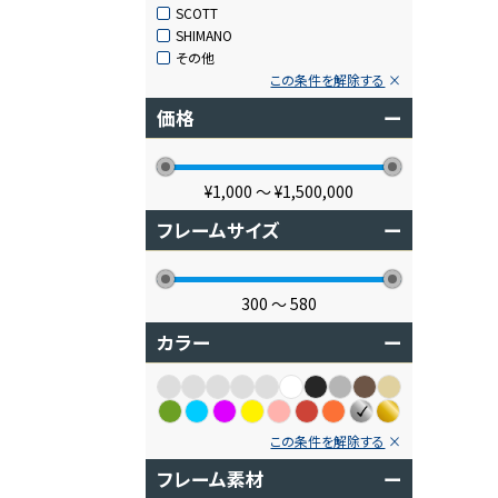
SCOTT
SHIMANO
その他
この条件を解除する
価格
ー
¥1,000
〜
¥1,500,000
フレームサイズ
ー
300
〜
580
カラー
ー
この条件を解除する
フレーム素材
ー