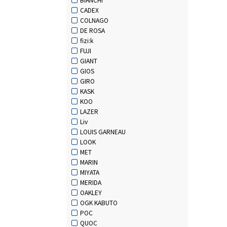
CADEX
COLNAGO
DE ROSA
fizi:k
FUJI
GIANT
GIOS
GIRO
KASK
KOO
LAZER
Liv
LOUIS GARNEAU
LOOK
MET
MARIN
MIYATA
MERIDA
OAKLEY
OGK KABUTO
POC
QUOC