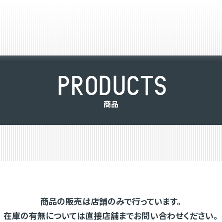
P
R
O
D
U
C
T
S
商
品
商品の販売は店舗のみで行っています。
在庫の有無については直接店舗までお問い合わせください。