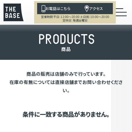
お電話はこちら
アクセス
営業時間 平日：12:00～20:00 土日祝：10:00～20:00
定休日：毎週金曜日
P
R
O
D
U
C
T
S
商
品
商品の販売は店舗のみで行っています。
在庫の有無については直接店舗までお問い合わせくださ
い。
条件に一致する商品がありません。