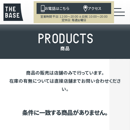
お電話はこちら
アクセス
営業時間 平日：12:00～20:00 土日祝：10:00～20:00
定休日：毎週金曜日
P
R
O
D
U
C
T
S
商
品
商品の販売は店舗のみで行っています。
在庫の有無については直接店舗までお問い合わせくださ
い。
条件に一致する商品がありません。