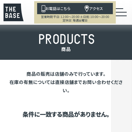
お電話はこちら
アクセス
営業時間 平日：12:00～20:00 土日祝：10:00～20:00
定休日：毎週金曜日
P
R
O
D
U
C
T
S
商
品
商品の販売は店舗のみで行っています。
在庫の有無については直接店舗までお問い合わせくださ
い。
条件に一致する商品がありません。