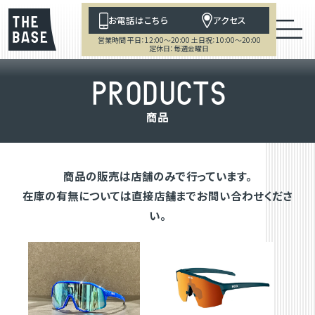
お電話はこちら
アクセス
営業時間 平日：12:00～20:00 土日祝：10:00～20:00
定休日：毎週金曜日
P
R
O
D
U
C
T
S
商
品
商品の販売は店舗のみで行っています。
在庫の有無については直接店舗までお問い合わせくださ
い。